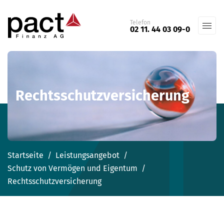
Telefon
02 11. 44 03 09-0
Navigation
Unternehmen
überspringen
Kunden
Rechtsschutzversicherung
Leistungsangebot
Seminare
Karriere
Startseite
Leistungsangebot
Schutz von Vermögen und Eigentum
pactConsult
Rechtsschutzversicherung
Telefon
02 11. 44 03 09-0
E-Mail
zentrale@pact.eu